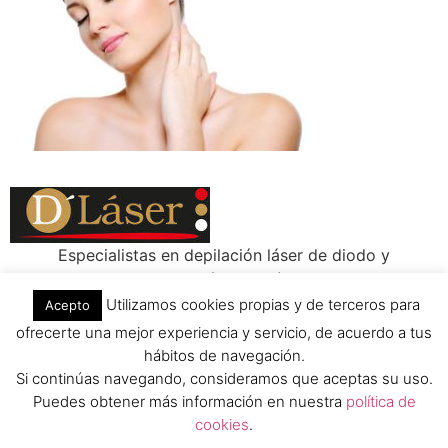
Especialistas en depilación láser de diodo y
tratamientos reductores; láser lipolítico, HIFU, y masajes
drenantes y relajantes
Utilizamos cookies propias y de terceros para
Acepto
Todos los derechos reservados
ofrecerte una mejor experiencia y servicio, de acuerdo a tus
hábitos de navegación.
Si continúas navegando, consideramos que aceptas su uso.
Puedes obtener más información en nuestra
política de
cookies
.