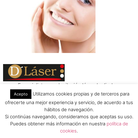
Especialistas en depilación láser de diodo y
tratamientos reductores; láser lipolítico, HIFU, y masajes
Utilizamos cookies propias y de terceros para
Acepto
drenantes y relajantes
ofrecerte una mejor experiencia y servicio, de acuerdo a tus
Todos los derechos reservados
hábitos de navegación.
Si continúas navegando, consideramos que aceptas su uso.
Puedes obtener más información en nuestra
política de
cookies
.