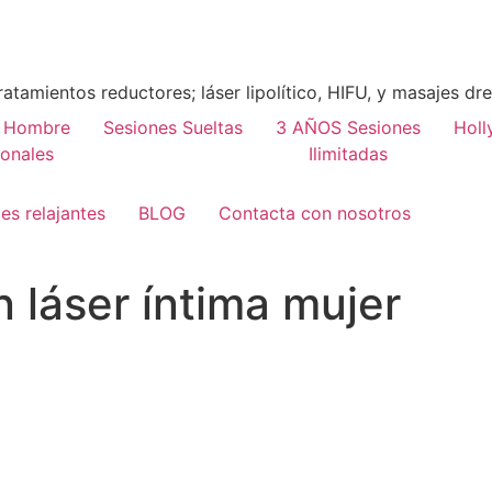
ratamientos reductores; láser lipolítico, HIFU, y masajes dr
r Hombre
Sesiones Sueltas
3 AÑOS Sesiones
Holl
onales
Ilimitadas
es relajantes
BLOG
Contacta con nosotros
ón láser íntima mujer