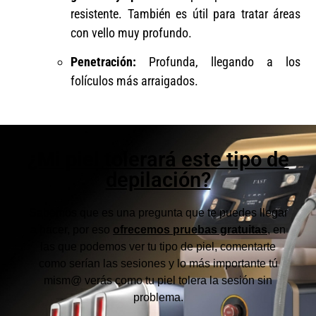
resistente. También es útil para tratar áreas
con vello muy profundo.
Penetración:
Profunda, llegando a los
folículos más arraigados.
¿Mi piel tolerará este tipo de
depilación?
Sabemos que es una pregunta que te puedes llegar
a hacer, por eso
ofrecemos
pruebas gratuitas
, en
las que podemos ver tu tipo de piel, comentarte
como serían las sesiones y lo más importante tú
mism@ verás como tu piel tolera la sesión sin
problema.