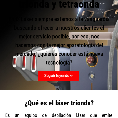
trionda y tetraonda
En D´Láser siempre estamos a la vanguardia
buscando ofrecer a nuestros clientes el
mejor servicio posible, por eso, nos
hacemos con la mejor aparatología del
mercado, ¿quieres conocer está nueva
tecnología?
Seguir leyendo
¿Qué es el láser trionda?
Es un equipo de depilación láser que emite