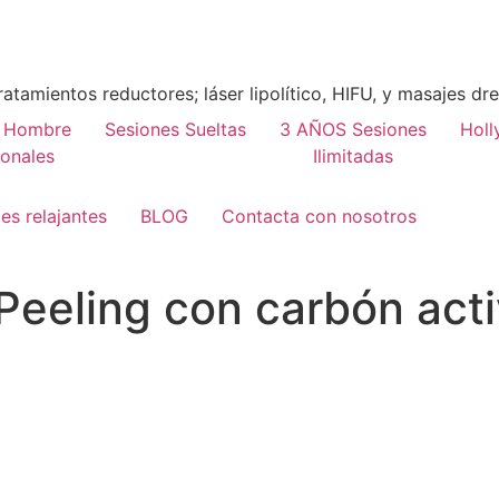
ratamientos reductores; láser lipolítico, HIFU, y masajes dr
r Hombre
Sesiones Sueltas
3 AÑOS Sesiones
Holl
onales
Ilimitadas
es relajantes
BLOG
Contacta con nosotros
Peeling con carbón act